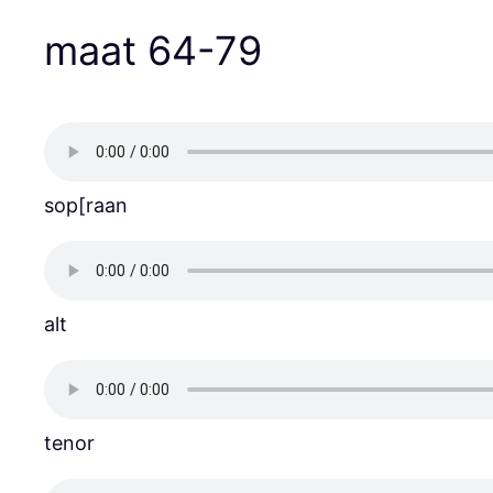
maat 64-79
sop[raan
alt
tenor