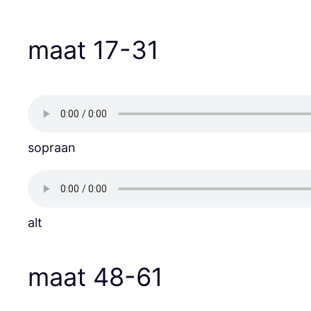
Ga
naar
maat 17-31
de
inhoud
sopraan
alt
maat 48-61