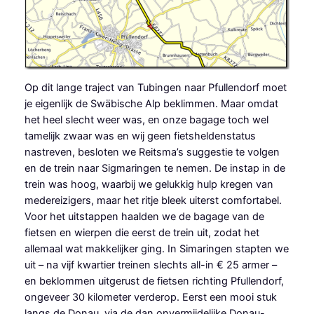
Op dit lange traject van Tubingen naar Pfullendorf moet
je eigenlijk de Swäbische Alp beklimmen. Maar omdat
het heel slecht weer was, en onze bagage toch wel
tamelijk zwaar was en wij geen fietsheldenstatus
nastreven, besloten we Reitsma’s suggestie te volgen
en de trein naar Sigmaringen te nemen. De instap in de
trein was hoog, waarbij we gelukkig hulp kregen van
medereizigers, maar het ritje bleek uiterst comfortabel.
Voor het uitstappen haalden we de bagage van de
fietsen en wierpen die eerst de trein uit, zodat het
allemaal wat makkelijker ging. In Simaringen stapten we
uit – na vijf kwartier treinen slechts all-in € 25 armer –
en beklommen uitgerust de fietsen richting Pfullendorf,
ongeveer 30 kilometer verderop. Eerst een mooi stuk
langs de Donau, via de dan onvermijdelijke Donau-