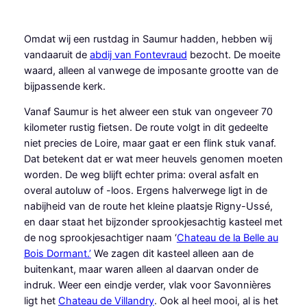
Ga
naar
Omdat wij een rustdag in Saumur hadden, hebben wij
de
vandaaruit de
abdij van Fontevraud
bezocht. De moeite
inhoud
waard, alleen al vanwege de imposante grootte van de
bijpassende kerk.
Vanaf Saumur is het alweer een stuk van ongeveer 70
kilometer rustig fietsen. De route volgt in dit gedeelte
niet precies de Loire, maar gaat er een flink stuk vanaf.
Dat betekent dat er wat meer heuvels genomen moeten
worden. De weg blijft echter prima: overal asfalt en
overal autoluw of -loos. Ergens halverwege ligt in de
nabijheid van de route het kleine plaatsje Rigny-Ussé,
en daar staat het bijzonder sprookjesachtig kasteel met
de nog sprookjesachtiger naam ‘
Chateau de la Belle au
Bois Dormant.’
We zagen dit kasteel alleen aan de
buitenkant, maar waren alleen al daarvan onder de
indruk. Weer een eindje verder, vlak voor Savonnières
ligt het
Chateau de Villandry
. Ook al heel mooi, al is het