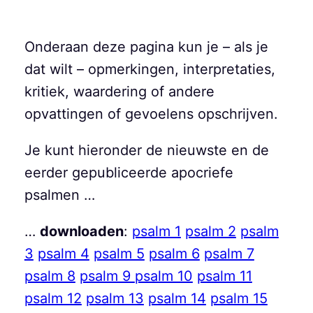
Ga
naar
de
Onderaan deze pagina kun je – als je
inhoud
dat wilt – opmerkingen, interpretaties,
kritiek, waardering of andere
opvattingen of gevoelens opschrijven.
Je kunt hieronder de nieuwste en de
eerder gepubliceerde apocriefe
psalmen …
…
downloaden
:
psalm 1
psalm 2
psalm
3
psalm 4
psalm 5
psalm 6
psalm 7
psalm 8
psalm 9
psalm 10
psalm 11
psalm 12
psalm 13
psalm 14
psalm 15