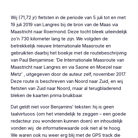
Ga
naar
Wij (71,72 jr) fietsten in de periode van 5 juli tot en met
de
19 juli 2019 van Langres bij de bron van de Maas via
inhoud
Maastricht naar Roermond. Deze tocht bleek uiteindelijk
zo’n 730 kilometer lang te zijn. We volgden de
betrekkelijk nieuwe Internationale Maasroute en
gebruikten daarbij het boekje met de routebeschrijving
van Paul Benjaminse: ‘De Internationale Maasroute van
Maastricht naar Langres en via Saone en Moezel naar
Metz’ , uitgegeven door de auteur zelf, november 2017.
Deze route is beschreven van Noord naar Zuid, en wij
fietsten van Zuid naar Noord, maar al terugbladerend
bleken de kaarten prima bruikbaar.
Dat geldt niet voor Benjamins‘ teksten: hij is geen
taalvirtuoos (om het vriendelijk te zeggen – een goede
redacteur zou wonderen kunnen doen) en inhoudelijk
vonden wij de informatiewaarde ook niet al te hoog.
We waren ook nu weer erg blij met de GPS track die